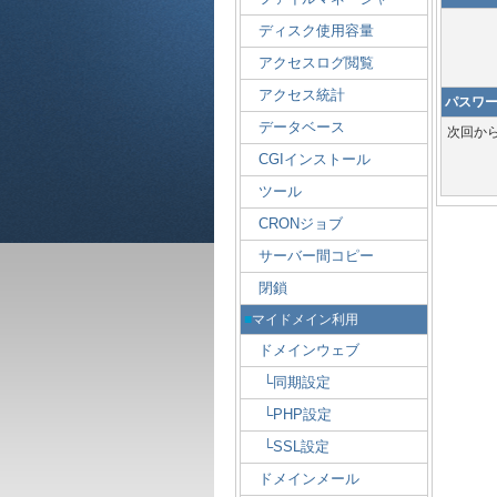
パスワ
次回か
■
マイドメイン利用