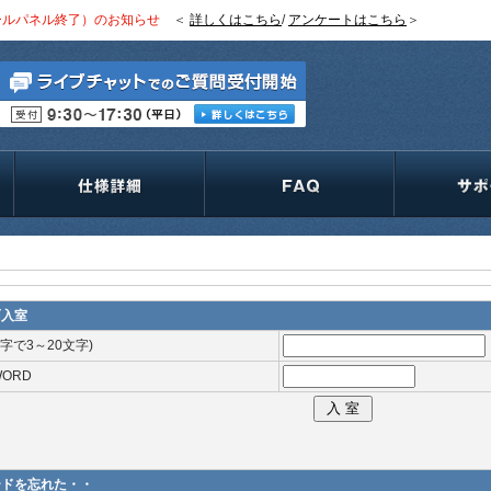
ールパネル終了）のお知らせ
＜
詳しくはこちら
/
アンケートはこちら
＞
面入室
文字で3～20文字)
WORD
ードを忘れた・・