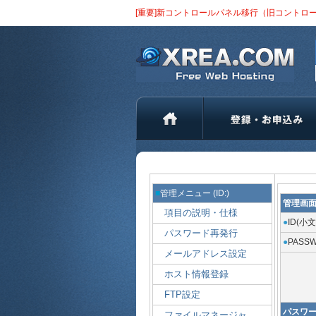
[重要]新コントロールパネル移行（旧コントロ
■
管理メニュー
(ID:)
管理画
●
ID(小
●
PASS
パスワ